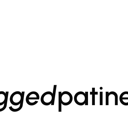
agged
patin