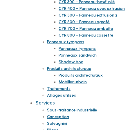
CYR 300 – Panneau ‘boxé’ plié
CYR 400 – Panneau avec extrusion
CYR 500 – Panneau extrusion z
CYR 600 – Panneau agrafé
CYR 700 – Panneau emboîté
CYR 800 – Panneau cassette
Panneaux tympans
Panneaux tympans
Panneaux sandwich
Shadow box
Produits architecturaux
Produits architecturaux
Mobilier urbain
Traitements
Alliages utilisés
Services
Sous-traitance industrielle
Conception
Salvagnini