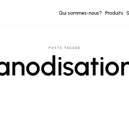
Qui sommes-nous?
Produits
S
POSTS TAGGED
anodisatio